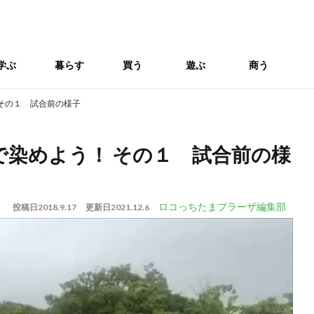
学ぶ
暮らす
買う
遊ぶ
商う
その１ 試合前の様子
染めよう！ その１ 試合前の様
ロコっちたまプラーザ編集部
投稿日
2018.9.17
更新日
2021.12.6