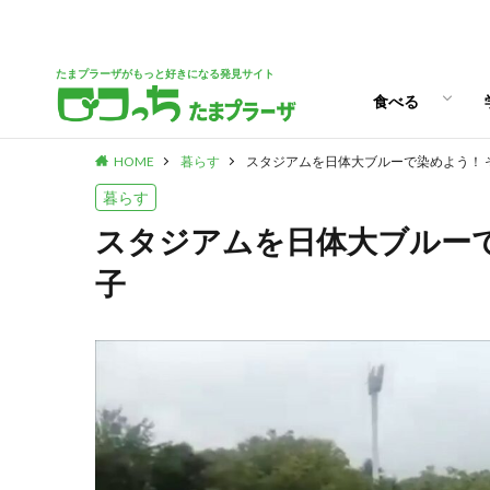
パン
スイーツ
ランチ
カフェ
たまプラーザがもっと好きになる発見サイト
食べる
HOME
暮らす
スタジアムを日体大ブルーで染めよう！ 
パン
スイーツ
ランチ
カフェ
暮らす
スタジアムを日体大ブルーで
子