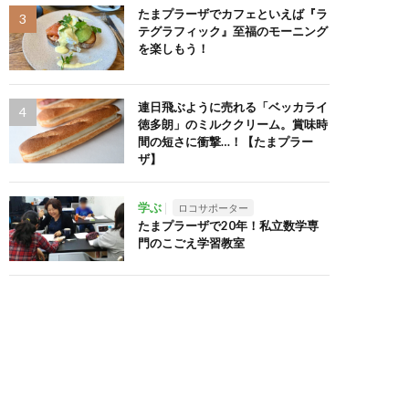
たまプラーザでカフェといえば『ラ
テグラフィック』至福のモーニング
を楽しもう！
連日飛ぶように売れる「ベッカライ
徳多朗」のミルククリーム。賞味時
間の短さに衝撃…！【たまプラー
ザ】
学ぶ
ロコサポーター
たまプラーザで20年！私立数学専
門のこごえ学習教室