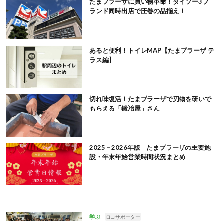
たまプラーザに買い物革命！ダイソー3ブ
ランド同時出店で圧巻の品揃え！
あると便利！トイレMAP【たまプラーザ テ
ラス編】
切れ味復活！たまプラーザで刃物を研いで
もらえる「鍛冶屋」さん
2025－2026年版 たまプラーザの主要施
設・年末年始営業時間状況まとめ
学ぶ
ロコサポーター