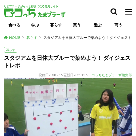
たまプラーザがもっと好きになる発見サイト
食べる
学ぶ
暮らす
買う
遊ぶ
商う
HOME
暮らす
スタジアムを日体大ブルーで染めよう！ ダイジェストレ
暮らす
スタジアムを日体大ブルーで染めよう！ ダイジェス
トレポ
投稿日
2018.9.15
更新日
2021.12.6
ロコっちたまプラーザ編集部