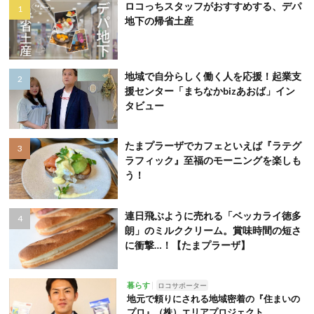
ロコっちスタッフがおすすめする、デパ
地下の帰省土産
地域で自分らしく働く人を応援！起業支
援センター「まちなかbizあおば」イン
タビュー
たまプラーザでカフェといえば『ラテグ
ラフィック』至福のモーニングを楽しも
う！
連日飛ぶように売れる「ベッカライ徳多
朗」のミルククリーム。賞味時間の短さ
に衝撃…！【たまプラーザ】
暮らす
ロコサポーター
地元で頼りにされる地域密着の『住まいの
プロ』（株）エリアプロジェクト