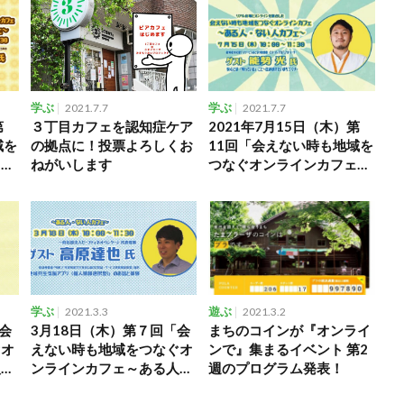
学ぶ
2021.7.7
学ぶ
2021.7.7
第
３丁目カフェを認知症ケア
2021年7月15日（木）第
域を
の拠点に！投票よろしくお
11回「会えない時も地域を
ェ～
ねがいします
つなぐオンラインカフェ～
～」
ある人・ない人カフェ～」
学ぶ
2021.3.3
遊ぶ
2021.3.2
「会
3月18日（木）第７回「会
まちのコインが『オンライ
ぐオ
えない時も地域をつなぐオ
ンで』集まるイベント 第2
人・
ンラインカフェ～ある人・
週のプログラム発表！
ない人カフェ～」