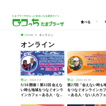
パン
スイーツ
ランチ
カフェ
たまプラーザがもっと好きになる発見サイト
食べる
HOME
オンライン
パン
スイーツ
ランチ
カフェ
オンライン
学ぶ
2023.5.3
学ぶ
2022.10.19
5/18 開催！第32回 会えな
第27回「会えない時も
い時も地域をつなぐオンラ
をつなぐオンラインカ
インカフェ～ある人・ない
～ある人・ない人カフ
人カフェ～
～」