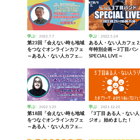
学ぶ
2022.7.7
学ぶ
2022.5.24
第23回「会えない時も地域
ある人・ない人カフェ 2
をつなぐオンラインカフェ
年特別企画～3丁目バン
～ある人・ない人カフェ
SPECIAL LIVE～
～」
学ぶ
2022.1.25
学ぶ
2021.12.23
第18回「会えない時も地域
「3丁目 ある人・ない人
をつなぐオンラインカフェ
ジオ」 始めました！
～ある人・ない人カフェ
～」