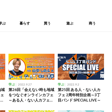
学ぶ
暮らす
買う
遊ぶ
商う
学ぶ
2022.9.27
学ぶ
2022.9.2
地域
第26回「会えない時も地域
第25回 ある人・ない人カ
フェ
をつなぐオンラインカフェ
フェ 2周年特別企画～3丁
ェ
～ある人・ない人カフェ
目バンド SPECIAL LIVE～
～」