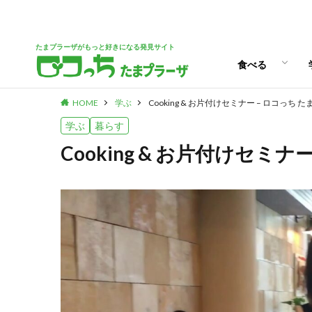
パン
スイーツ
ランチ
カフェ
たまプラーザがもっと好きになる発見サイト
食べる
HOME
学ぶ
Cooking & お片付けセミナー – ロコっち 
パン
スイーツ
ランチ
カフェ
学ぶ
暮らす
Cooking & お片付けセミ