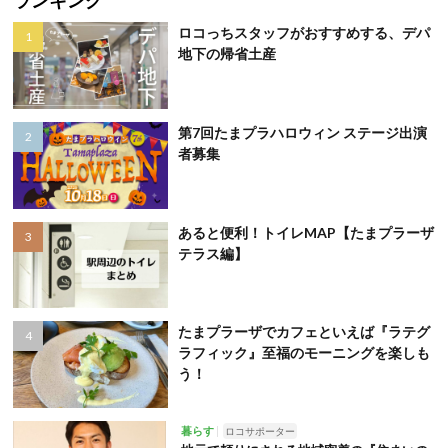
ランキング
ロコっちスタッフがおすすめする、デパ
地下の帰省土産
第7回たまプラハロウィン ステージ出演
者募集
あると便利！トイレMAP【たまプラーザ
テラス編】
たまプラーザでカフェといえば『ラテグ
ラフィック』至福のモーニングを楽しも
う！
暮らす
ロコサポーター