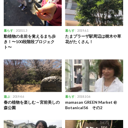
2020.1.3
2019.6.1
暮らす
暮らす
動植物の名前を覚えるまち歩
たまプラーザ駅周辺は樹木や草
き！〜100段階段プロジェク
花がたくさん！
ト〜
2019.4.6
2018.10.6
遊ぶ
暮らす
春の植物を楽しむ～宮前美しの
mamasan GREEN Market @
森公園
Botanical56 その2