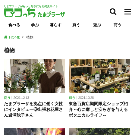
たまプラーザがもっと好きになる発見サイト
検索
食べる
学ぶ
暮らす
買う
遊ぶ
商う
HOME
植物
植物
2021.12.13
2021.10.28
商う
買う
たまプラーザを拠点に働く女性
東急百貨店期間限定ショップ紹
にインタビュー⑥出張お花屋さ
介～心に癒しと安らぎを与える
ん岩澤聡子さん
ボタニカルライフ～