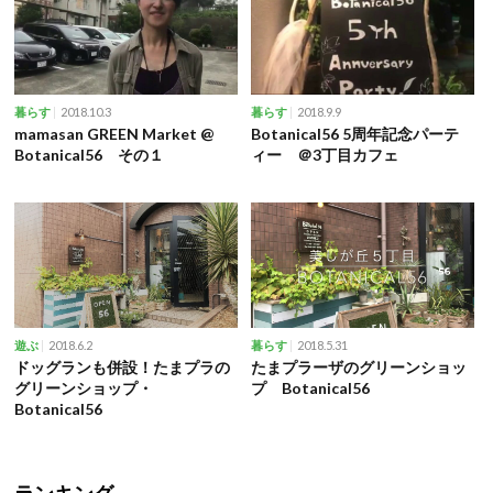
2018.10.3
2018.9.9
暮らす
暮らす
mamasan GREEN Market @
Botanical56 5周年記念パーテ
Botanical56 その１
ィー ＠3丁目カフェ
2018.6.2
2018.5.31
遊ぶ
暮らす
ドッグランも併設！たまプラの
たまプラーザのグリーンショッ
グリーンショップ・
プ Botanical56
Botanical56