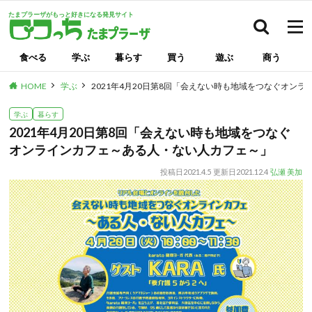
たまプラーザがもっと好きになる発見サイト
検索
食べる
学ぶ
暮らす
買う
遊ぶ
商う
HOME
学ぶ
2021年4月20日第8回「会えない時も地域をつなぐオン
学ぶ
暮らす
2021年4月20日第8回「会えない時も地域をつなぐ
オンラインカフェ～ある人・ない人カフェ～」
投稿日
2021.4.5
更新日
2021.12.4
弘瀬 美加