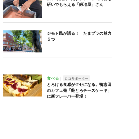
研いでもらえる「鍛冶屋」さん
ジモト民が語る！ たまプラの魅力
５つ
食べる
ロコサポーター
とろける食感がクセになる。鴨志田
のカフェ発「艶とろチーズケーキ」
に新フレーバー登場！