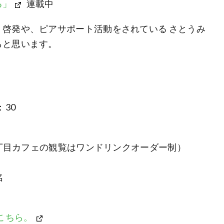
る」
連載中
啓発や、ピアサポート活動をされている さとうみ
らと思います。
：30
3丁目カフェの観覧はワンドリンクオーダー制）
名
こちら。