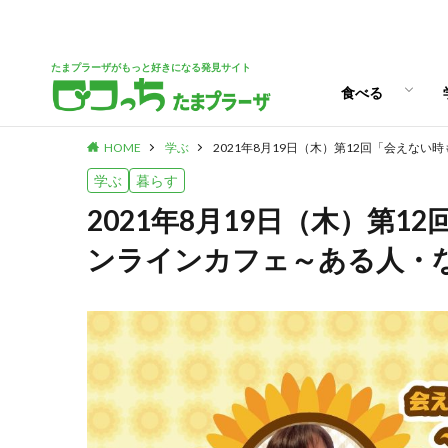
パン
スイーツ
ランチ
カフェ
たまプラーザがもっと好きになる発見サイト
食べる
HOME
学ぶ
2021年8月19日（木）第12回「会えな
パン
スイーツ
ランチ
カフェ
学ぶ
暮らす
2021年8月19日（木）第
ンラインカフェ～ある人・