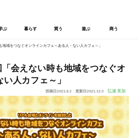
学ぶ
暮らす
買う
遊ぶ
商う
い時も地域をつなぐオンラインカフェ～ある人・ない人カフェ～」
12回「会えない時も地域をつなぐオ
ない人カフェ～」
弘瀬 美加
投稿日
2021.8.2
更新日
2021.12.3