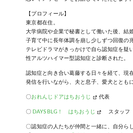
【プロフィール】
東京都在住。
大学病院や企業で秘書として働いた後、結
子育て中に長年体調を崩し少しずつ回復の兆
テレビドラマがきっかけで自ら認知症を疑い
性アルツハイマー型認知症と診断された。
認知症と向き合い葛藤する日々を経て、現
発信を行いながら、夫と息子、愛犬ととも
〇
おれんじドアはちおうじ
代表
〇
DAYS BLG！ はちおうじ
スタッフ
〇認知症の人たちが仲間と一緒に、自分