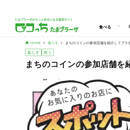
パン
スイーツ
ランチ
カフェ
たまプラーザがもっと好きになる発見サイト
食べる
HOME
暮らす
まちのコインの参加店舗を紹介してプラ
パン
スイーツ
ランチ
カフェ
暮らす
商う
まちのコインの参加店舗を