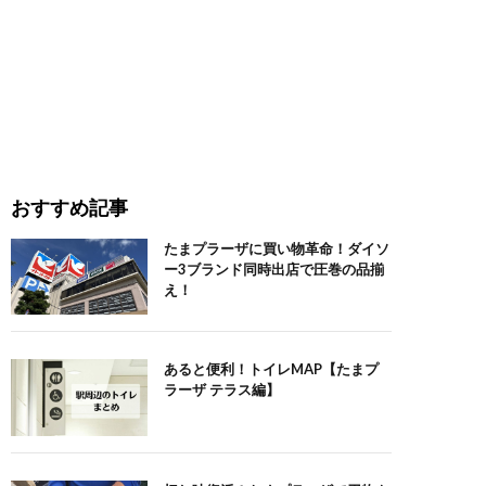
おすすめ記事
たまプラーザに買い物革命！ダイソ
ー3ブランド同時出店で圧巻の品揃
え！
あると便利！トイレMAP【たまプ
ラーザ テラス編】