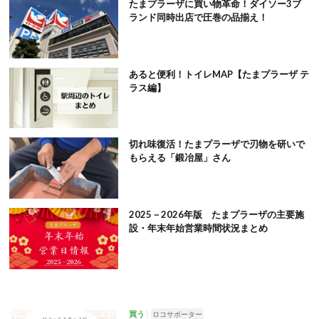
たまプラーザに買い物革命！ダイソー3ブ
ランド同時出店で圧巻の品揃え！
あると便利！トイレMAP【たまプラーザ テ
ラス編】
切れ味復活！たまプラーザで刃物を研いで
もらえる「鍛冶屋」さん
2025－2026年版 たまプラーザの主要施
設・年末年始営業時間状況まとめ
買う
ロコサポーター