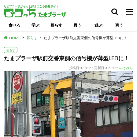
たまプラーザがもっと好きになる発見サイト
検索
食べる
学ぶ
暮らす
買う
遊ぶ
商う
HOME
暮らす
たまプラーザ駅前交番東側の信号機が薄型LEDに！
暮らす
たまプラーザ駅前交番東側の信号機が薄型LEDに！
投稿日
2018.12.6
更新日
2021.12.6
のぞみん