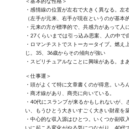
＜基本的な性格＞
・感情線の位置が左右で大きく異なる。左右
（左手が元来、右手が現在というのが基本
・元来の方が標準的で、共感力があって人
・27くらいまでは引っ込み思案、人の中で
・ロマンチストでストーカータイプ。燃え
じ。35、36歳からその傾向が強い
・スピリチュアルなことに興味がある。ま
＜仕事運＞
・頭がよくて特に文章書くのが得意。いろ
・商才線があり、商売に向いている。
・40代にスランプが来るかもしれないが、
い、もうひとう大きいすごく大きい財産を
・中心的な収入源はひとつ。いくつか副収
いに起こる変化がやる気につながり、40代