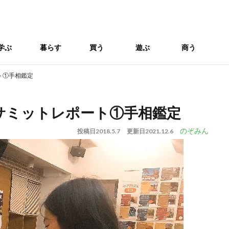
学ぶ
暮らす
買う
遊ぶ
商う
ト①手相鑑定
サミットレポート①手相鑑定
のぞみん
投稿日
2018.5.7
更新日
2021.12.6