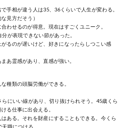
で手相が違う人は35、36くらいで人生が変わる。
的な見方だそう）
に合わせるのが得意。現在はすごくユニーク。
自分が表現できない節があった。
上がるのが遅いけど、好きになったらしつこい感
あまあ霊感があり、直感が強い。
んな種類の頭脳労働ができる。
さらにいい線があり、切り抜けられそう。45歳くら
築ける仕事に出会える。
入はある。それを財産にすることもできる。今くら
で天職につける。