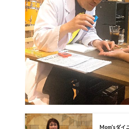
Mom’sダ