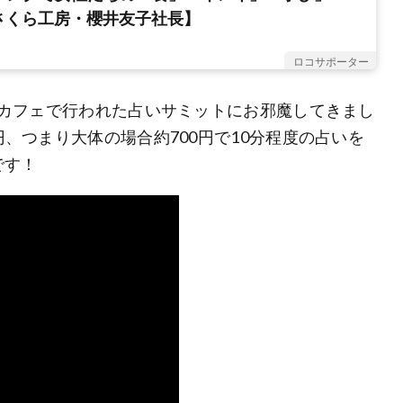
さくら工房・櫻井友子社長】
ロコサポーター
丁目カフェで行われた占いサミットにお邪魔してきまし
円、つまり大体の場合約700円で10分程度の占いを
です！