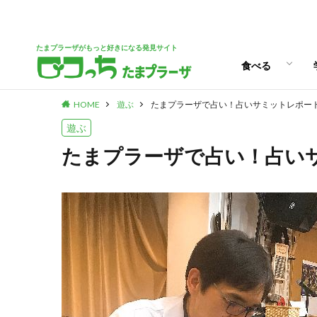
パン
スイーツ
ランチ
カフェ
たまプラーザがもっと好きになる発見サイト
食べる
HOME
遊ぶ
たまプラーザで占い！占いサミットレポー
パン
スイーツ
ランチ
カフェ
遊ぶ
たまプラーザで占い！占い