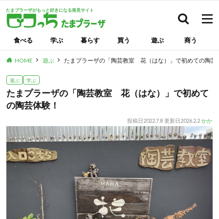
たまプラーザがもっと好きになる発見サイト
検索
食べる
学ぶ
暮らす
買う
遊ぶ
商う
HOME
遊ぶ
たまプラーザの「陶芸教室 花（はな）」で初めての陶芸
遊ぶ
学ぶ
たまプラーザの「陶芸教室 花（はな）」で初めて
の陶芸体験！
投稿日
2022.7.8
更新日
2026.2.2
かか