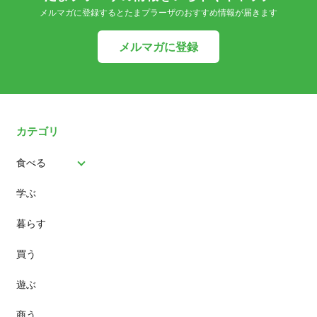
メルマガに登録するとたまプラーザのおすすめ情報が届きます
メルマガに登録
カテゴリ
食べる
学ぶ
パン
暮らす
スイーツ
買う
ランチ
遊ぶ
カフェ
商う