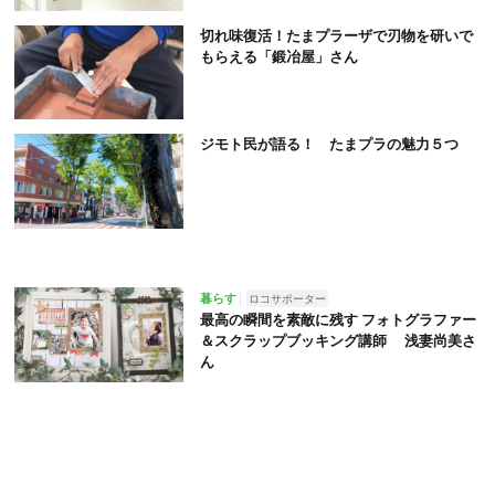
切れ味復活！たまプラーザで刃物を研いで
もらえる「鍛冶屋」さん
ジモト民が語る！ たまプラの魅力５つ
暮らす
ロコサポーター
最高の瞬間を素敵に残す フォトグラファー
＆スクラップブッキング講師 浅妻尚美さ
ん