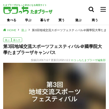
たまプラーザがもっと好きになる発見サイト
食べる
学ぶ
暮らす
買う
遊ぶ
商う
HOME
遊ぶ
第3回地域交流スポーツフェスティバル＠國學院大學たま
遊ぶ
暮らす
第3回地域交流スポーツフェスティバル＠國學院大
學たまプラーザキャンパス
投稿日
2017.12.7
更新日
2021.12.2
ロコっちたまプラーザ編集部