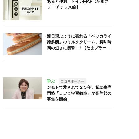
あると便利！トイレMAP【たまプ
ラーザ テラス編】
連日飛ぶように売れる「ベッカライ
徳多朗」のミルククリーム。賞味時
間の短さに衝撃…！【たまプラー
ザ】
学ぶ
ロコサポーター
ジモトで愛されて２５年。私立生専
門塾「こごえ学習教室」が高等部の
募集を開始！