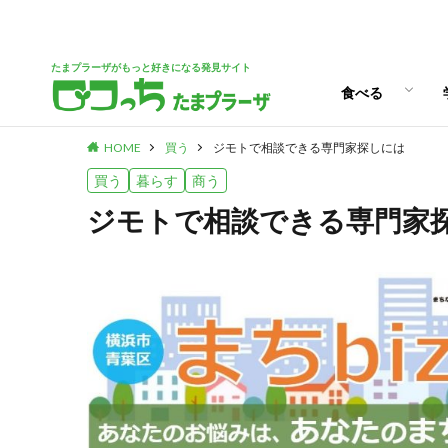
パン
スイーツ
ランチ
カフェ
たまプラーザがもっと好きになる発見サイト
食べる
HOME
買う
ジ‌モ‌ト‌で‌相‌談‌で‌き‌る‌専‌門‌家‌探‌し‌に‌は
パン
スイーツ
ランチ
カフェ
買う
暮らす
商う
ジ‌モ‌ト‌で‌相‌談‌で‌き‌る‌専‌門‌家‌