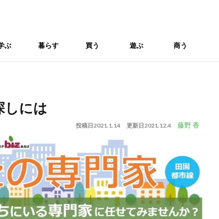
学ぶ
暮らす
買う
遊ぶ
商う
探‌し‌に‌は
藤野 香
投稿日
2021.1.14
更新日
2021.12.4