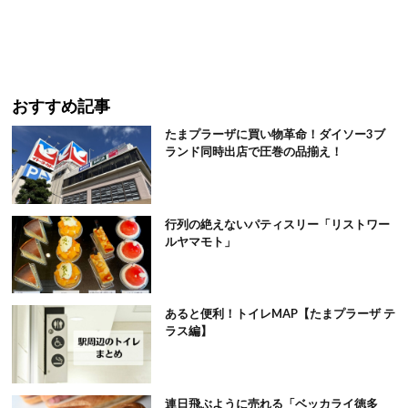
おすすめ記事
たまプラーザに買い物革命！ダイソー3ブ
ランド同時出店で圧巻の品揃え！
行列の絶えないパティスリー「リストワー
ルヤマモト」
あると便利！トイレMAP【たまプラーザ テ
ラス編】
連日飛ぶように売れる「ベッカライ徳多