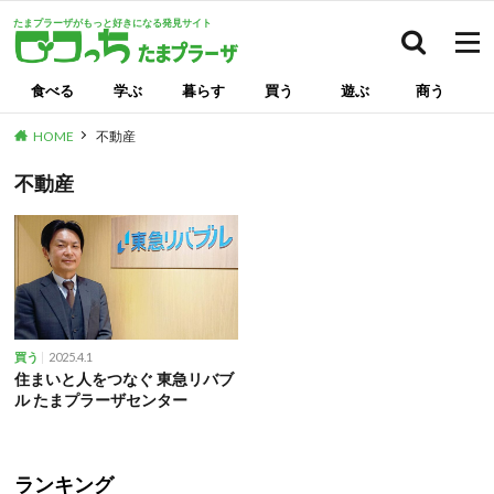
たまプラーザがもっと好きになる発見サイト
検索
食べる
学ぶ
暮らす
買う
遊ぶ
商う
HOME
不動産
不動産
2025.4.1
買う
住まいと人をつなぐ 東急リバブ
ル たまプラーザセンター
ランキング