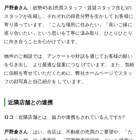
戸野倉さん
：総勢45名(売買スタッフ・賃貸スタッフ含む)の
スタッフが在籍し、それぞれの得意分野を生かして お客様に
寄り添っています。「こんな場所に住みたい」「良いご縁に
巡り合いたい」という思いを丁寧に汲み取り、ひとりひとり
に向き合うことを心がけています。
物件のご相談では、アンケートや対話を通じてお客様の願い
を引き出し、より最適な提案につな げています。 また、気軽
に信頼を寄せていただくために、弊社ホームページでスタッ
フの顔写真と自己紹介を しています。
近隣店舗との連携
ロコ
：近隣店舗とは、協力や連携もされているんですか?
戸野倉さん
：はい。当店は、不動産の売買のご要望や、「た
まプラーザ」や「青葉区」「田園都市線沿線」という 場所に