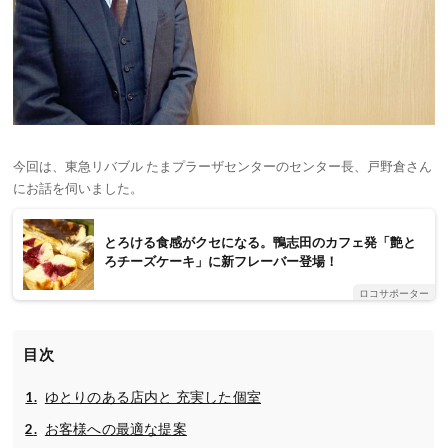
今回は、東急リバブル たまプラーザセンターのセンター長、戸野倉さん
にお話を伺いました。
とろける食感がクセになる。鴨志田のカフェ発「艶と
ろチーズケーキ」に新フレーバー登場！
ロコサポーター
目次
ゆとりのある店内と 充実した個室
お客様への最適な提案