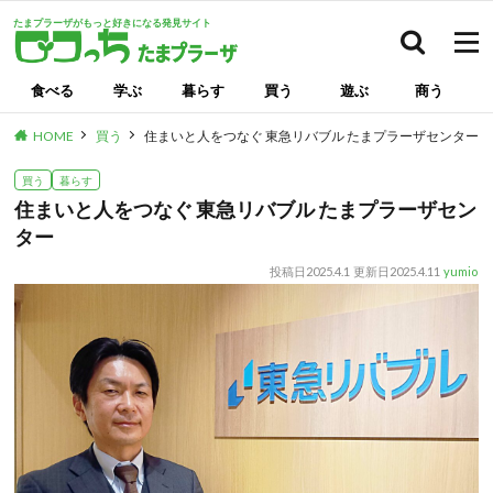
たまプラーザがもっと好きになる発見サイト
検索
食べる
学ぶ
暮らす
買う
遊ぶ
商う
HOME
買う
住まいと人をつなぐ 東急リバブル たまプラーザセンター
買う
暮らす
住まいと人をつなぐ 東急リバブル たまプラーザセン
ター
投稿日
2025.4.1
更新日
2025.4.11
yumio