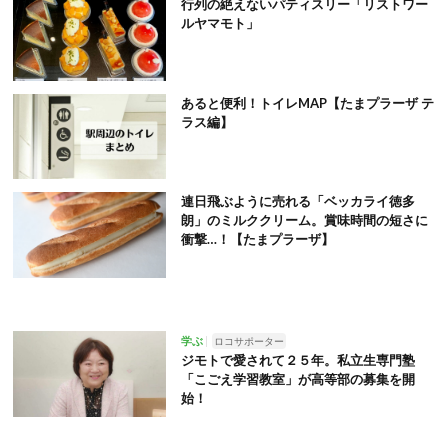
行列の絶えないパティスリー「リストワー
ルヤマモト」
あると便利！トイレMAP【たまプラーザ テ
ラス編】
連日飛ぶように売れる「ベッカライ徳多
朗」のミルククリーム。賞味時間の短さに
衝撃…！【たまプラーザ】
学ぶ
ロコサポーター
ジモトで愛されて２５年。私立生専門塾
「こごえ学習教室」が高等部の募集を開
始！