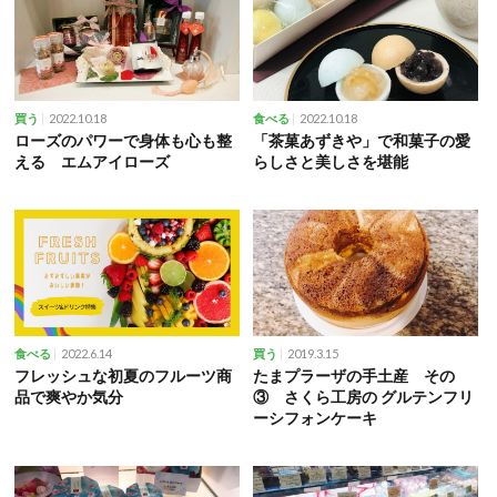
2022.10.18
2022.10.18
買う
食べる
ローズのパワーで身体も心も整
「茶菓あずきや」で和菓子の愛
える エムアイローズ
らしさと美しさを堪能
2022.6.14
2019.3.15
食べる
買う
フレッシュな初夏のフルーツ商
たまプラーザの手土産 その
品で爽やか気分
③ さくら工房の グルテンフリ
ーシフォンケーキ