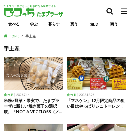
たまプラーザがもっと好きになる発見サイト
検索
食べる
学ぶ
暮らす
買う
遊ぶ
商う
HOME
手土産
手土産
2026.7.14
2022.12.26
食べる
食べる
米粉×野菜・果実で、たまプラ
「マネケン」12月限定商品の狙
ーザに新しい焼き菓子の選択
い目はやっぱりシュトーレン！
肢。『NOT A VEGELOSS（ノ
ット ア ベジロス）』