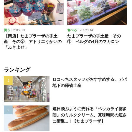
2019.3.3
2019.2.14
買う
食べる
【閉店】たまプラーザの手土
たまプラーザの手土産 その
産 その② アトリエうかいの
① ベルグの4月のマカロン
「ふきよせ」
ランキング
ロコっちスタッフがおすすめする、デパ
地下の帰省土産
連日飛ぶように売れる「ベッカライ徳多
朗」のミルククリーム。賞味時間の短さ
に衝撃…！【たまプラーザ】