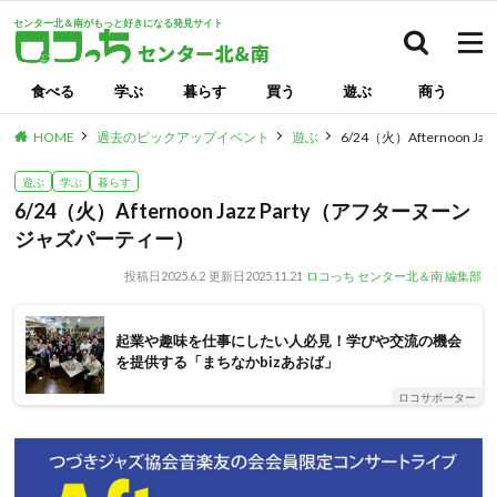
センター北＆南がもっと好きになる発見サイト
検索
食べる
学ぶ
暮らす
買う
遊ぶ
商う
HOME
過去のピックアップイベント
遊ぶ
6/24（火）Afternoon
遊ぶ
学ぶ
暮らす
6/24（火）Afternoon Jazz Party（アフターヌーン
ジャズパーティー）
投稿日
2025.6.2
更新日
2025.11.21
ロコっち センター北＆南 編集部
起業や趣味を仕事にしたい人必見！学びや交流の機会
を提供する「まちなかbizあおば」
ロコサポーター