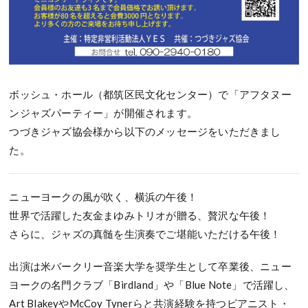
ボッシュ・ホール（都筑区民文化センター）で「アフタヌー
ンジャズパーティー」が開催されます。
つづきジャズ協会様から以下のメッセージをいただきまし
た。
ニューヨークの風が吹く、横浜の午後！
世界で活躍した友金まゆみトリオが贈る、贅沢な午後！
さらに、ジャズの真髄を生演奏でご堪能いただける午後！
出演は米バークリー音楽大学を奨学生として卒業後、ニュー
ヨークの名門クラブ「Birdland」や「Blue Note」で活躍し、
Art BlakeyやMcCoy Tynerらと共演経験を持つピアニスト・