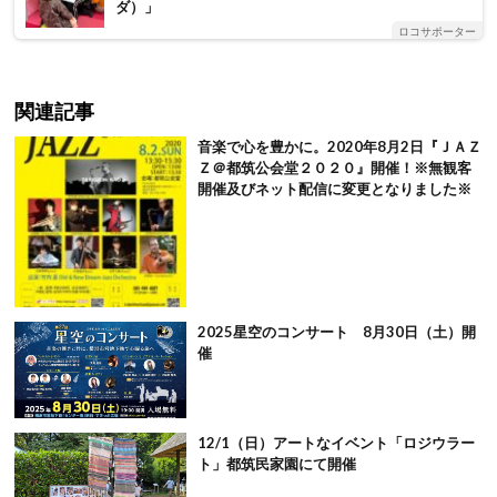
ダ）」
ロコサポーター
関連記事
音楽で心を豊かに。2020年8月2日『ＪＡＺ
Ｚ＠都筑公会堂２０２０』開催！※無観客
開催及びネット配信に変更となりました※
2025星空のコンサート 8月30日（土）開
催
12/1（日）アートなイベント「ロジウラー
ト」都筑民家園にて開催