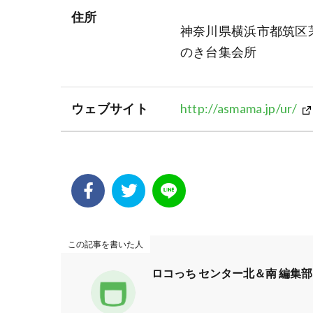
住所
神奈川県横浜市都筑区茅
のき台集会所
ウェブサイト
http://asmama.jp/ur/
この記事を書いた人
ロコっち センター北＆南 編集部