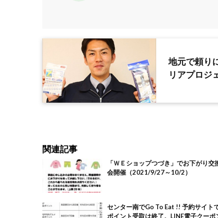
地元で頼り
リアプロジ
関連記事
「ＷＥショップつづき」でお下がり交
会開催（2021/9/27～10/2）
センター南でGo To Eat !! 予約サイトでの
ポイント受取は終了。LINE電子クーポ