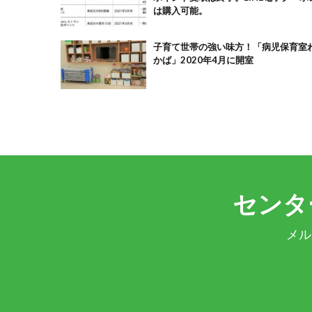
は購入可能。
子育て世帯の強い味方！「病児保育室
かば」2020年4月に開室
センタ
メル