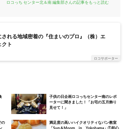
ロコっち センター北＆南 編集部さんの記事をもっと読む
にされる地域密着の『住まいのプロ』（株）エ
ェクト
ロコサポーター
換
子供の日企画ロコっちセンター南のレポ
ーターに聞きました！「お宅の五月飾り
見せて！」
満足度の高いハイクオリティなパン教室
ン
「Sun＆Moom in Yokohama」①初心