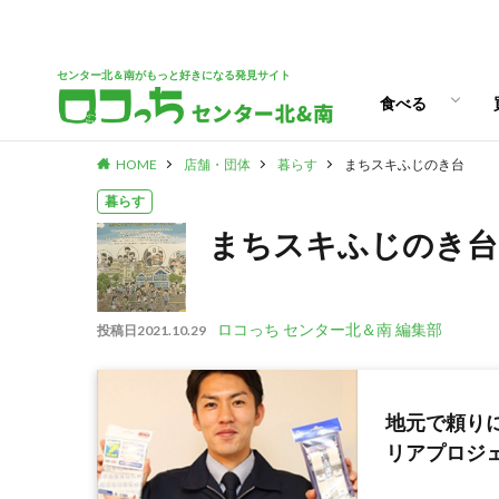
パン
スイーツ
ランチ
カフェ
センター北＆南がもっと好きになる発見サイト
食べる
HOME
店舗・団体
暮らす
まちスキふじのき台
パン
スイーツ
ランチ
カフェ
暮らす
まちスキふじのき台
ロコっち センター北＆南 編集部
投稿日
2021.10.29
地元で頼り
リアプロジ