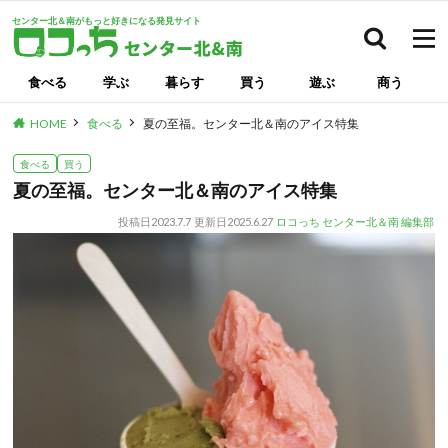
センター北＆南がもっと好きになる発見サイト
検索
食べる
学ぶ
暮らす
買う
遊ぶ
商う
HOME
食べる
夏の至福。センター北＆南のアイス特集
食べる
買う
夏の至福。センター北＆南のアイス特集
投稿日
2023.7.7
更新日
2025.6.27
ロコっち センター北＆南 編集部