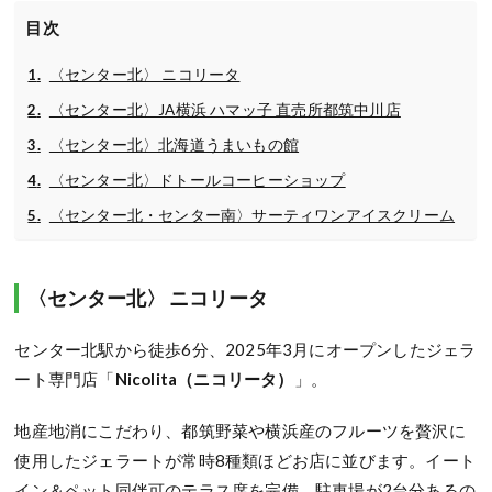
目次
〈センター北〉 ニコリータ
〈センター北〉JA横浜 ハマッ子 直売所都筑中川店
〈センター北〉北海道うまいもの館
〈センター北〉ドトールコーヒーショップ
〈センター北・センター南〉サーティワンアイスクリーム
〈センター北〉 ニコリータ
センター北駅から徒歩6分、2025年3月にオープンしたジェラ
ート専門店「
Nicolita（ニコリータ）
」。
地産地消にこだわり、都筑野菜や横浜産のフルーツを贅沢に
使用したジェラートが常時8種類ほどお店に並びます。イート
イン＆ペット同伴可のテラス席を完備。駐車場が2台分あるの