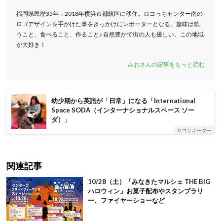
福岡県民歴35年→2018年横浜市都筑区に移住。ロコっちセンター南の
ロゴデザインを手がけた事をきっかけにレポーターとなる。趣味は歌
うこと、食べること、作ること♪ 自然豊かで街の人も優しい、この地域
が大好き！
みおさんの記事をもっと読む
幼少期から英語が「日常」になる「International
Space SODA（インターナショナルスペース ソー
ダ）」
ロコサポーター
関連記事
10/28（土）「みなきたマルシェ THE BIG
ハロウィン」お菓子配布やスタンプラリ
ー、ファイヤーショーなど