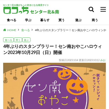
センター北＆南がもっと好きになる発見サイト
検索
食べる
学ぶ
暮らす
買う
遊ぶ
商う
HOME
食べる
4年ぶりのスタンプラリー！セン南おやこハロウィン2023
食べる
買う
遊ぶ
4年ぶりのスタンプラリー！セン南おやこハロウィ
ン2023年10月29日（日）開催
投稿日
2023.10.4
更新日
2023.10.12
みお