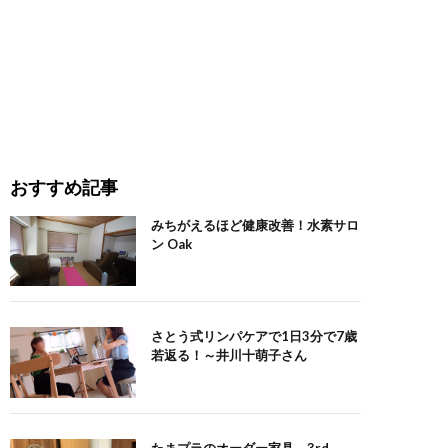
おすすめ記事
みちがえるほど健康改善！水素サロ
ン Oak
さとう式リンパケアで1日3分で7歳
若返る！～井川十萌子さん