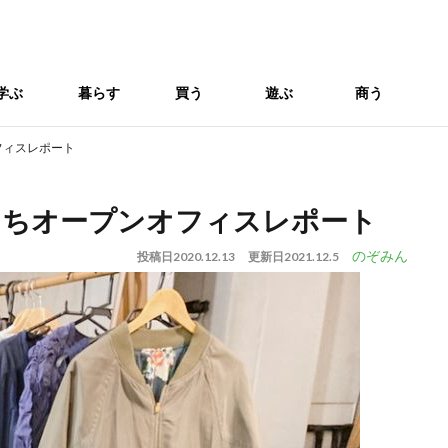
学ぶ
暮らす
買う
遊ぶ
商う
オフィスレポート
コっちオープンオフィスレポート
のぞみん
投稿日
2020.12.13
更新日
2021.12.5