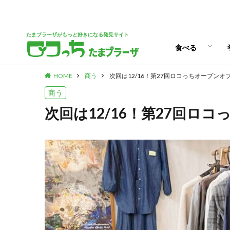
パン
スイーツ
ランチ
カフェ
たまプラーザがもっと好きになる発見サイト
食べる
HOME
商う
次回は12/16！第27回ロコっちオープン
パン
スイーツ
ランチ
カフェ
商う
次回は12/16！第27回ロ