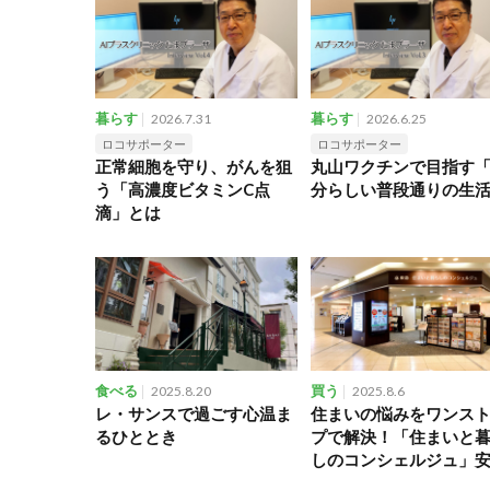
暮らす
2026.7.31
暮らす
2026.6.25
ロコサポーター
ロコサポーター
正常細胞を守り、がんを狙
丸山ワクチンで目指す
う「高濃度ビタミンC点
分らしい普段通りの生
滴」とは
食べる
2025.8.20
買う
2025.8.6
レ・サンスで過ごす心温ま
住まいの悩みをワンス
るひととき
プで解決！「住まいと
しのコンシェルジュ」
の無料相談サービス