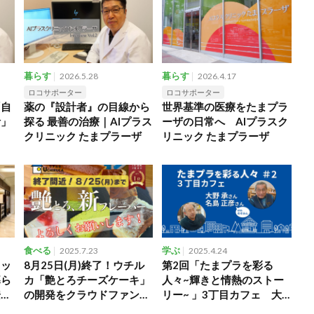
暮らす
2026.5.28
暮らす
2026.4.17
ロコサポーター
ロコサポーター
「自
薬の『設計者』の目線から
世界基準の医療をたまプラ
活」
探る 最善の治療｜AIプラス
ーザの日常へ AIプラスク
クリニック たまプラーザ
リニック たまプラーザ
食べる
2025.7.23
学ぶ
2025.4.24
トッ
8月25日(月)終了！ウチル
第2回「たまプラを彩る
暮ら
カ「艶とろチーズケーキ」
人々~輝きと情熱のストー
安心
の開発をクラウドファンデ
リー~ 」3丁目カフェ 大
ィングで応援しませんか？
野承氏 名島正彦氏