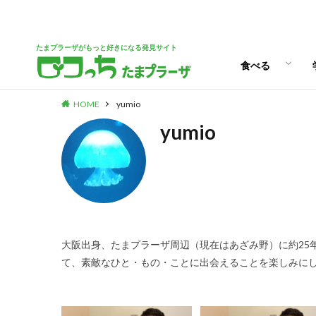
パン
スイーツ
ランチ
カフェ
たまプラーザがもっと好きになる発見サイト
食べる
HOME
yumio
パン
スイーツ
ランチ
カフェ
yumio
大阪出身、たまプラーザ周辺（現在はあざみ野）に約25
て、素敵なひと・もの・ことに出会えることを楽しみにし