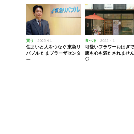
買う
2025.4.1
食べる
2025.4.1
住まいと人をつなぐ 東急リ
可愛いフラワーおはぎで
バブル たまプラーザセンタ
腹も心も満たされませ
ー
♡