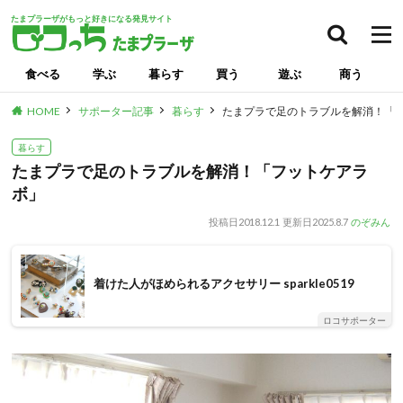
たまプラーザがもっと好きになる発見サイト
検索
食べる
学ぶ
暮らす
買う
遊ぶ
商う
HOME
サポーター記事
暮らす
たまプラで足のトラブルを解消！「
暮らす
たまプラで足のトラブルを解消！「フットケアラ
ボ」
投稿日
2018.12.1
更新日
2025.8.7
のぞみん
着けた人がほめられるアクセサリー sparkle0519
ロコサポーター