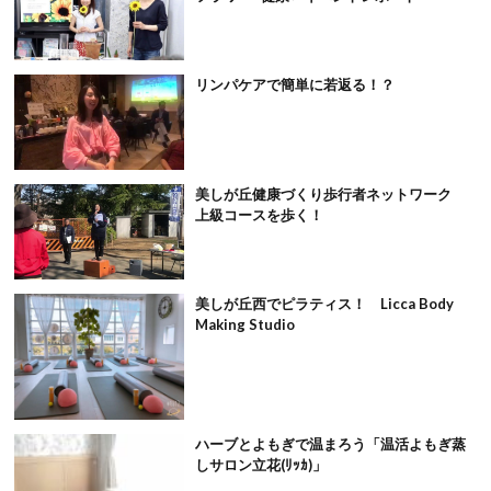
リンパケアで簡単に若返る！？
美しが丘健康づくり歩行者ネットワーク
上級コースを歩く！
美しが丘西でピラティス！ Licca Body
Making Studio
ハーブとよもぎで温まろう「温活よもぎ蒸
しサロン立花(ﾘｯｶ)」