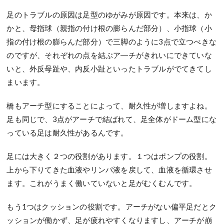
足のトラブルの原因は足型のゆがみが原因です。本来は、か
かと、母指球（親指の付け根の膨らんだ部分）、小指球（小
指の付け根の膨らんだ部分）で三脚のように3点で立つべきな
のですが、それぞれの点を結ぶア―チがきれいにできていな
いと、外反母趾や、内反小趾といったトラブルがでてきてし
まいます。
橋もアーチ型にすることによって、耐久性が増しますよね。
足も同じで、3点がアーチで結ばれて、足全体がドーム型にな
っている足は耐久性があるんです。
足には大きく２つの役割があります。１つはポンプの役割。
上から下りてきた血液やリンパ液を戻して、血液を循環させ
ます。これがうまく働いていないと足がむくむんです。
もう1つはクッションの役割です。アーチがない偏平足だとク
ッションが働かず、足が疲れやすくなりますし、アーチが崩