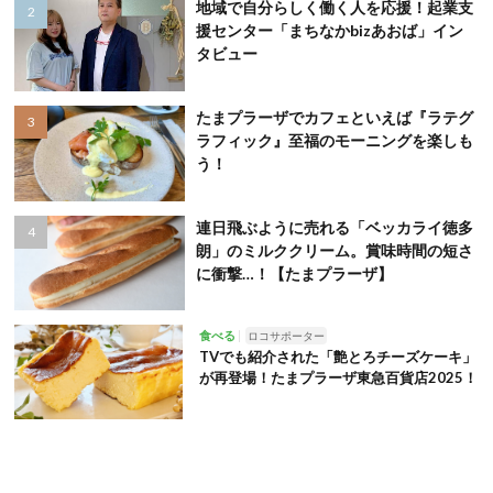
地域で自分らしく働く人を応援！起業支
援センター「まちなかbizあおば」イン
タビュー
たまプラーザでカフェといえば『ラテグ
ラフィック』至福のモーニングを楽しも
う！
連日飛ぶように売れる「ベッカライ徳多
朗」のミルククリーム。賞味時間の短さ
に衝撃…！【たまプラーザ】
食べる
ロコサポーター
TVでも紹介された「艶とろチーズケーキ」
が再登場！たまプラーザ東急百貨店2025！