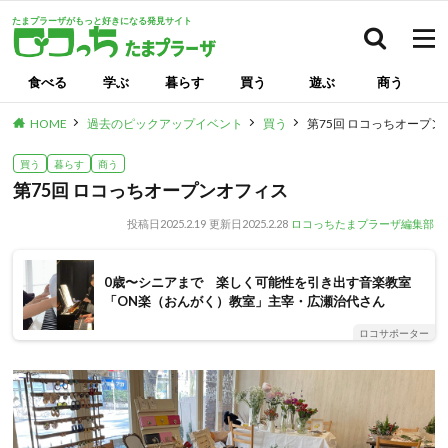
たまプラーザがもっと好きになる発見サイト
検索
食べる
学ぶ
暮らす
買う
遊ぶ
商う
HOME
過去のピックアップイベント
買う
第75回 ロコっちオープ
買う
暮らす
商う
第75回 ロコっちオープンオフィス
投稿日
2025.2.19
更新日
2025.2.28
ロコっちたまプラーザ編集部
0歳〜シニアまで 楽しく可能性を引き出す音楽教室
「ON楽（おんがく）教室」主宰・広瀬治代さん
ロコサポーター