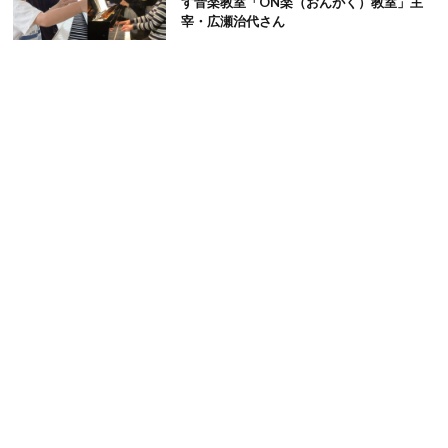
す音楽教室「ON楽（おんがく）教室」主
宰・広瀬治代さん