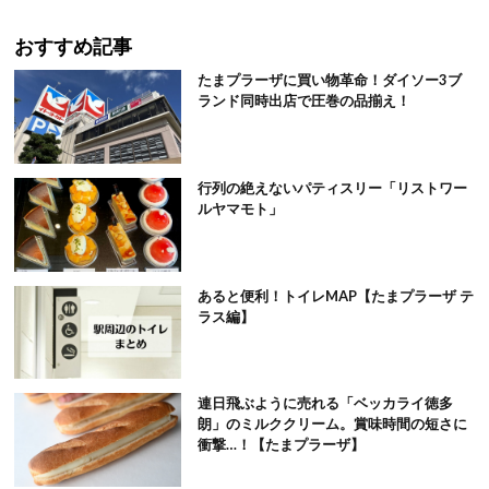
おすすめ記事
たまプラーザに買い物革命！ダイソー3ブ
ランド同時出店で圧巻の品揃え！
行列の絶えないパティスリー「リストワー
ルヤマモト」
あると便利！トイレMAP【たまプラーザ テ
ラス編】
連日飛ぶように売れる「ベッカライ徳多
朗」のミルククリーム。賞味時間の短さに
衝撃…！【たまプラーザ】