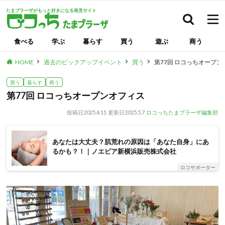
たまプラーザがもっと好きになる発見サイト
検索
食べる
学ぶ
暮らす
買う
遊ぶ
商う
HOME
過去のピックアップイベント
買う
第77回 ロコっちオープ
買う
暮らす
商う
第77回 ロコっちオープンオフィス
投稿日
2025.4.11
更新日
2025.5.7
ロコっちたまプラーザ編集部
あなたは大丈夫？肌荒れの原因は「あなた自身」にあ
るかも？！｜ノエビア新横浜販売株式会社
ロコサポーター