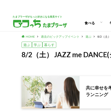
パン
スイーツ
ランチ
カフェ
たまプラーザがもっと好きになる発見サイト
食べる
HOME
過去のピックアップイベント
遊ぶ
8/2（土）
パン
スイーツ
ランチ
カフェ
遊ぶ
学ぶ
暮らす
8/2（土） JAZZ me DAN
共に幸せを
ランニング