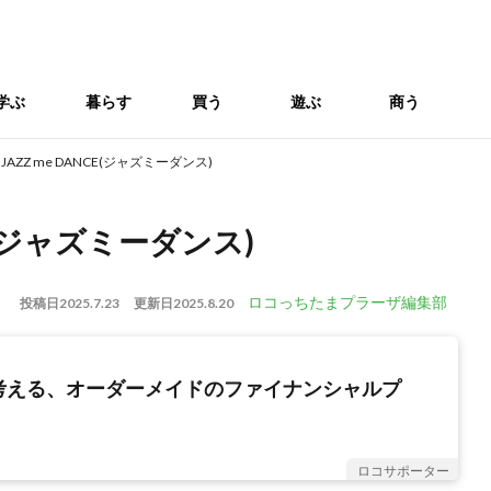
学ぶ
暮らす
買う
遊ぶ
商う
 JAZZ me DANCE(ジャズミーダンス)
CE(ジャズミーダンス)
ロコっちたまプラーザ編集部
投稿日
2025.7.23
更新日
2025.8.20
考える、オーダーメイドのファイナンシャルプ
ロコサポーター