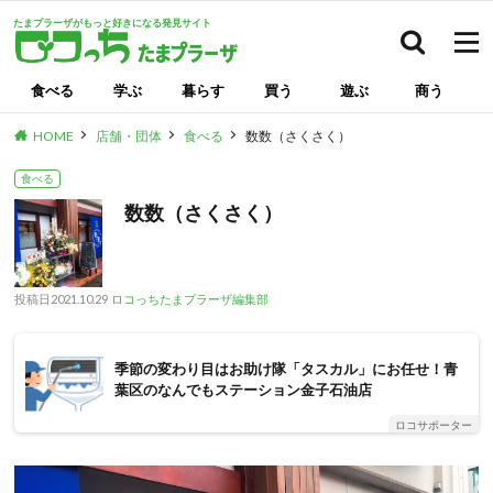
たまプラーザがもっと好きになる発見サイト
検索
食べる
学ぶ
暮らす
買う
遊ぶ
商う
HOME
店舗・団体
食べる
数数（さくさく）
食べる
数数（さくさく）
投稿日
2021.10.29
ロコっちたまプラーザ編集部
季節の変わり目はお助け隊「タスカル」にお任せ！青
葉区のなんでもステーション金子石油店
ロコサポーター