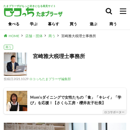
たまプラーザがもっと好きになる発見サイト
検索
食べる
学ぶ
暮らす
買う
遊ぶ
商う
HOME
店舗・団体
商う
宮崎雅大税理士事務所
商う
宮崎雅大税理士事務所
投稿日
2021.10.29
ロコっちたまプラーザ編集部
Mom’sダイニングで女性たちの「食」「キレイ」「学
び」を応援！【さくら工房・櫻井友子社長】
ロコサポーター