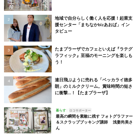
地域で自分らしく働く人を応援！起業支
援センター「まちなかbizあおば」イン
タビュー
たまプラーザでカフェといえば『ラテグ
ラフィック』至福のモーニングを楽しも
う！
連日飛ぶように売れる「ベッカライ徳多
朗」のミルククリーム。賞味時間の短さ
に衝撃…！【たまプラーザ】
暮らす
ロコサポーター
最高の瞬間を素敵に残す フォトグラファー
＆スクラップブッキング講師 浅妻尚美さ
ん