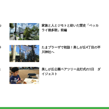
カ
家族と人とジモトと紡いだ歴史「ベッカ
ライ徳多朗」前編
ラ
たまプラーザで初詣！美しが丘4丁目の平
川神社へ
決
美しが丘公園ペアツリー点灯式の1日 ダ
イジェスト