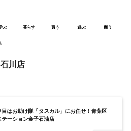
学ぶ
暮らす
買う
遊ぶ
商う
店
元石川店
り目はお助け隊「タスカル」にお任せ！青葉区
ステーション金子石油店