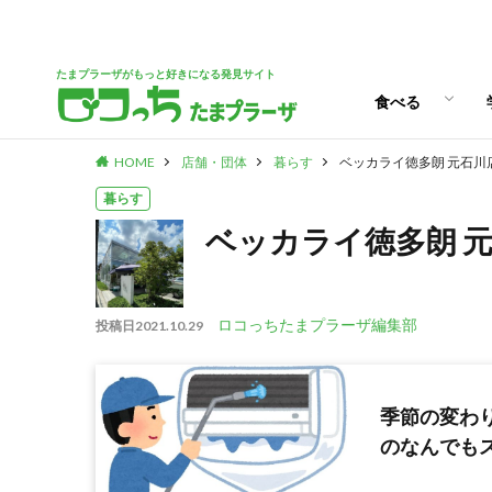
パン
スイーツ
ランチ
カフェ
たまプラーザがもっと好きになる発見サイト
食べる
HOME
店舗・団体
暮らす
ベッカライ徳多朗 元石川
パン
スイーツ
ランチ
カフェ
暮らす
ベッカライ徳多朗 
ロコっちたまプラーザ編集部
投稿日
2021.10.29
季節の変わ
のなんでも