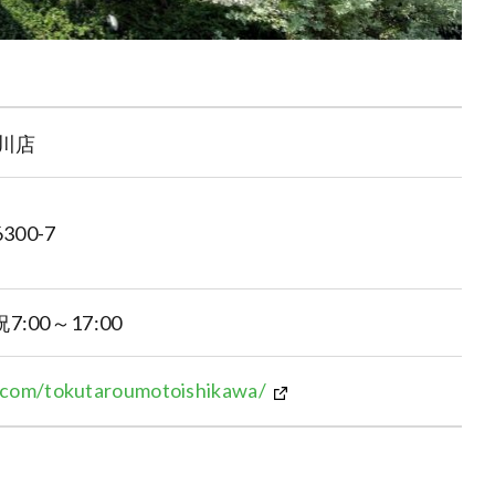
川店
00-7
7:00～17:00
.com/tokutaroumotoishikawa/