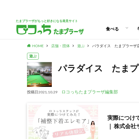
パン
スイーツ
ランチ
カフェ
たまプラーザがもっと好きになる発見サイト
食べる
HOME
店舗・団体
遊ぶ
パラダイス たまプラーザ
パン
スイーツ
ランチ
カフェ
遊ぶ
パラダイス たまプ
ロコっちたまプラーザ編集部
投稿日
2021.10.29
実際につけ
｜ 株式会