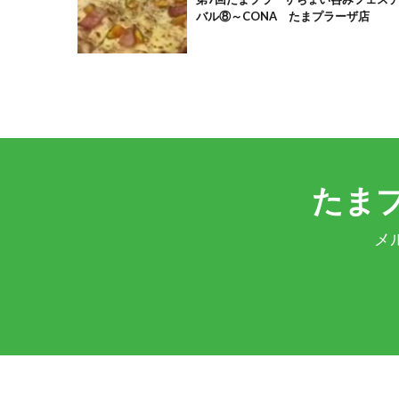
バル⑧～CONA たまプラーザ店
たま
メ