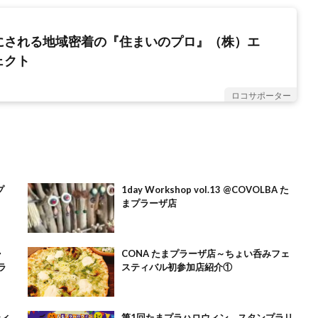
にされる地域密着の『住まいのプロ』（株）エ
ェクト
ロコサポーター
プ
1day Workshop vol.13 @COVOLBA た
まプラーザ店
・
CONA たまプラーザ店～ちょい呑みフェ
ラ
スティバル初参加店紹介①
ティ
第1回たまプラハロウィン、スタンプラリ