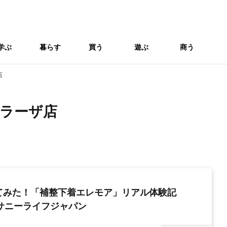
学ぶ
暮らす
買う
遊ぶ
商う
店
ラーザ店
てみた！「補整下着エレモア」リアル体験記
社サニーライフジャパン