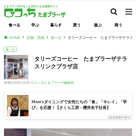
たまプラーザがもっと好きになる発見サイト
検索
食べる
学ぶ
暮らす
買う
遊ぶ
商う
HOME
店舗・団体
食べる
タリーズコーヒー たまプラーザテラス
食べる
タリーズコーヒー たまプラーザテラ
スリンクプラザ店
投稿日
2021.10.29
ロコっちたまプラーザ編集部
Mom’sダイニングで女性たちの「食」「キレイ」「学
び」を応援！【さくら工房・櫻井友子社長】
ロコサポーター