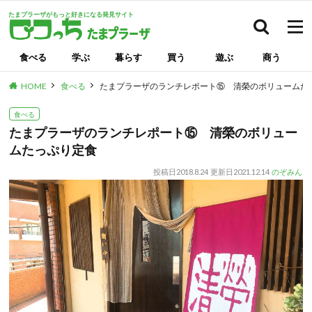
たまプラーザがもっと好きになる発見サイト
検索
食べる
学ぶ
暮らす
買う
遊ぶ
商う
HOME
食べる
たまプラーザのランチレポート⑮ 清榮のボリュームた
食べる
たまプラーザのランチレポート⑮ 清榮のボリュー
ムたっぷり定食
投稿日
2018.8.24
更新日
2021.12.14
のぞみん