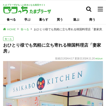
たまプラーザがもっと好きになる発見サイト
検索
食べる
学ぶ
暮らす
買う
遊ぶ
商う
HOME
食べる
おひとり様でも気軽に立ち寄れる韓国料理店「妻家房」
食べる
おひとり様でも気軽に立ち寄れる韓国料理店「妻家
房」
投稿日
2024.4.17
更新日
2024.11.20
mizue