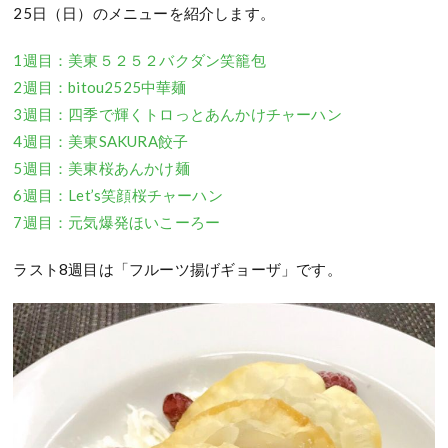
25日（日）のメニューを紹介します。
1週目：美東５２５２バクダン笑籠包
2週目：bitou2525中華麺
3週目：四季で輝くトロっとあんかけチャーハン
4週目：美東SAKURA餃子
5週目：美東桜あんかけ麺
6週目：Let’s笑顔桜チャーハン
7週目：元気爆発ほいこーろー
ラスト8週目は「フルーツ揚げギョーザ」です。