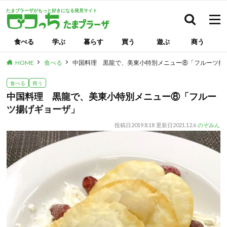
たまプラーザがもっと好きになる発見サイト
検索
食べる
学ぶ
暮らす
買う
遊ぶ
商う
HOME
食べる
中国料理 黒龍で、美東小特別メニュー⑧「フルーツ揚
食べる
商う
中国料理 黒龍で、美東小特別メニュー⑧「フルー
ツ揚げギョーザ」
投稿日
2019.8.18
更新日
2021.12.6
のぞみん