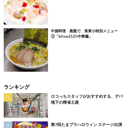
中国料理 黒龍で、美東小特別メニュー
②「bitou2525中華麺」
ランキング
ロコっちスタッフがおすすめする、デパ
地下の帰省土産
第7回たまプラハロウィン ステージ出演