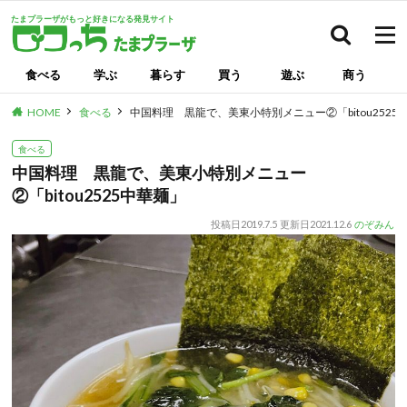
たまプラーザがもっと好きになる発見サイト
検索
食べる
学ぶ
暮らす
買う
遊ぶ
商う
HOME
食べる
中国料理 黒龍で、美東小特別メニュー②「bitou2525
食べる
中国料理 黒龍で、美東小特別メニュー
②「bitou2525中華麺」
投稿日
2019.7.5
更新日
2021.12.6
のぞみん