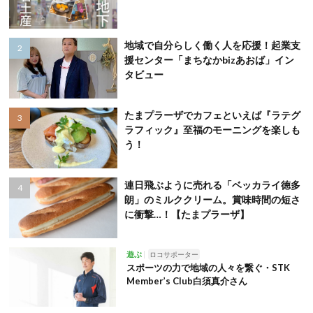
地域で自分らしく働く人を応援！起業支
援センター「まちなかbizあおば」イン
タビュー
たまプラーザでカフェといえば『ラテグ
ラフィック』至福のモーニングを楽しも
う！
連日飛ぶように売れる「ベッカライ徳多
朗」のミルククリーム。賞味時間の短さ
に衝撃…！【たまプラーザ】
遊ぶ
ロコサポーター
スポーツの力で地域の人々を繋ぐ・STK
Member’s Club白須真介さん