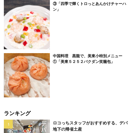
③「四季で輝くトロっとあんかけチャーハ
ン」
中国料理 黒龍で、美東小特別メニュー
①「美東５２５２バクダン笑籠包」
ランキング
ロコっちスタッフがおすすめする、デパ
地下の帰省土産