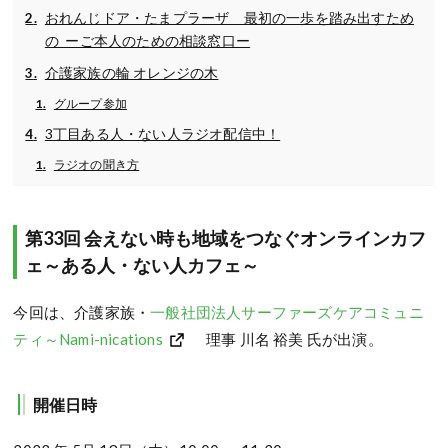
おれんじドア・たまプラーザ 最初の一歩を踏み出すため
の ーご本人のための相談窓口ー
介護家族の輪 オレンジの木
グループ参加
3丁目ある人・ない人ラジオ配信中！
ラジオの聞き方
第33回 会えない時も地域をつなぐオンラインカフ
ェ～ある人・ない人カフェ～
今回は、介護家族・
一般社団法人サーファーズケアコミュニ
ティ～Nami-nications
理事 川名 裕美 氏が出演。
開催日時