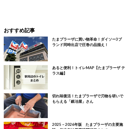
おすすめ記事
たまプラーザに買い物革命！ダイソー3ブ
ランド同時出店で圧巻の品揃え！
あると便利！トイレMAP【たまプラーザ テ
ラス編】
切れ味復活！たまプラーザで刃物を研いで
もらえる「鍛冶屋」さん
2025－2026年版 たまプラーザの主要施