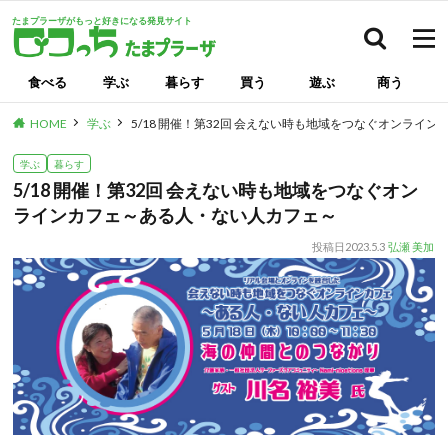
たまプラーザがもっと好きになる発見サイト
検索
食べる
学ぶ
暮らす
買う
遊ぶ
商う
HOME
学ぶ
5/18 開催！第32回 会えない時も地域をつなぐオンライ
学ぶ
暮らす
5/18 開催！第32回 会えない時も地域をつなぐオン
ラインカフェ～ある人・ない人カフェ～
投稿日
2023.5.3
弘瀬 美加