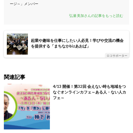
ージ～」メンバー
弘瀬 美加さんの記事をもっと読む
起業や趣味を仕事にしたい人必見！学びや交流の機会
を提供する「まちなかbizあおば」
ロコサポーター
関連記事
4/13 開催！第32回 会えない時も地域をつ
なぐオンラインカフェ～ある人・ない人カ
フェ～