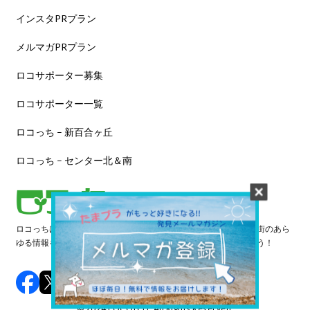
インスタPRプラン
メルマガPRプラン
ロコサポーター募集
ロコサポーター一覧
ロコっち – 新百合ヶ丘
ロコっち – センター北＆南
ロコっちは、あなたのジモト体験を豊かにする情報サイトです。街のあら
ゆる情報を収集し、日々更新しています。早速情報を探してみよう！
©️ 2024 LOCOTCH. All Rights Reserved.