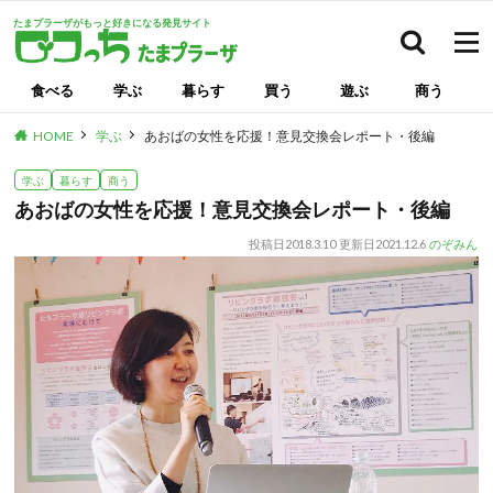
たまプラーザがもっと好きになる発見サイト
検索
食べる
学ぶ
暮らす
買う
遊ぶ
商う
HOME
学ぶ
あおばの女性を応援！意見交換会レポート・後編
学ぶ
暮らす
商う
あおばの女性を応援！意見交換会レポート・後編
投稿日
2018.3.10
更新日
2021.12.6
のぞみん