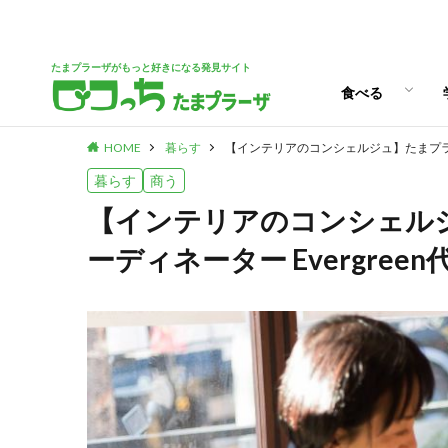
パン
スイーツ
ランチ
カフェ
たまプラーザがもっと好きになる発見サイト
食べる
HOME
暮らす
【インテリアのコンシェルジュ】たまプラの
パン
スイーツ
ランチ
カフェ
暮らす
商う
【インテリアのコンシェル
ーディネーター Evergre