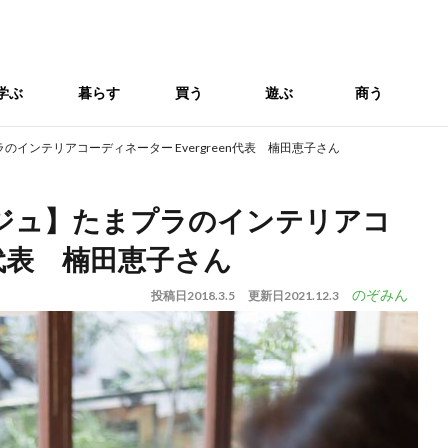
学ぶ
暮らす
買う
遊ぶ
商う
インテリアコーディネーター Evergreen代表 楠田恵子さん
ジュ】たまプラのインテリアコ
en代表 楠田恵子さん
のぞみん
投稿日
2018.3.5
更新日
2021.12.3