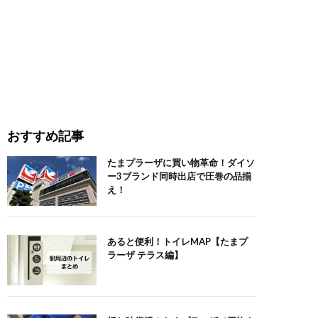
おすすめ記事
たまプラーザに買い物革命！ダイソ
ー3ブランド同時出店で圧巻の品揃
え！
あると便利！トイレMAP【たまプ
ラーザ テラス編】