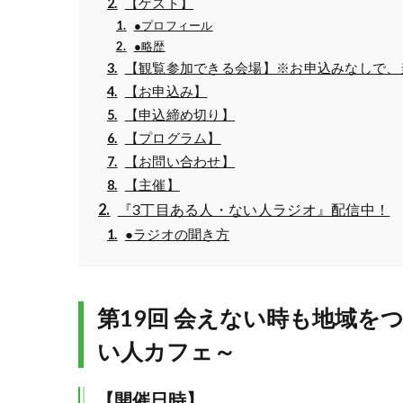
【ゲスト】
●プロフィール
●略歴
【観覧参加できる会場】※お申込みなしで、
【お申込み】
【申込締め切り】
【プログラム】
【お問い合わせ】
【主催】
『3丁目ある人・ない人ラジオ』配信中！
●ラジオの聞き方
第19回 会えない時も地域
い人カフェ～
【開催日時】