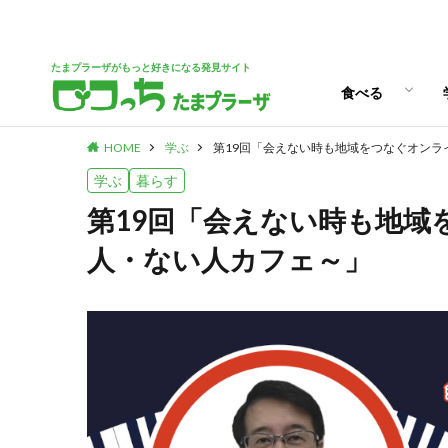
パン
スイーツ
ランチ
カフェ
たまプラーザがもっと好きになる発見サイト
食べる
HOME
学ぶ
第19回「会えない時も地域をつなぐオンラ
パン
スイーツ
ランチ
カフェ
学ぶ
暮らす
第19回「会えない時も地
人・ない人カフェ～」