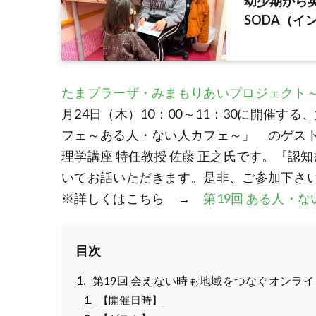
幼少期から英語
SODA（イ
たまプラーザ・みまもりあいプロジェクト
月24日（木）10：00～11：30に開催す
フェ～ある人・ない人カフェ～」 のゲスト
理学講座 特任教授 佐藤 正之氏です。『
いてお話いただきます。是非、ご参加下さ
※詳しくはこちら →
第19回 ある人・
目次
第19回 会えない時も地域をつなぐオンラ
【開催日時】