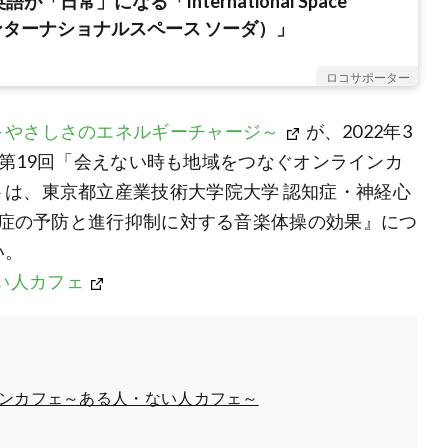
が「日常」になる「International Space
ンターナショナルスペース ソーダ）」
ロコサポーター
～やさしさのエネルギーチャージ～
が、2022年3
る、第19回「会えない時も地域をつなぐオンラインカ
は、東京都立産業技術大学院大学 認知症・神経心
認知症の予防と進行抑制に対する音楽体操の効果』につ
い。
ない人カフェ
インカフェ～ある人・ない人カフェ～