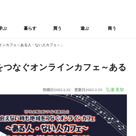
学ぶ
暮らす
買う
遊ぶ
商う
インカフェ～ある人・ない人カフェ～」
域をつなぐオンラインカフェ～ある
弘瀬 美加
投稿日
2022.2.22
更新日
2022.2.23