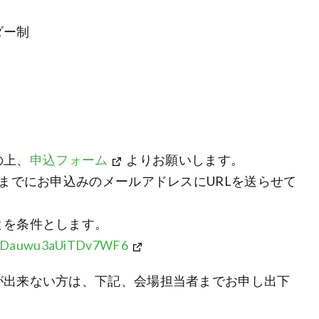
ダー制
の上、
申込フォーム
よりお願いします。
前までにお申込みのメールアドレスにURLを送らせて
とを条件とします。
e/XDauwu3aUiTDv7WF6
が出来ない方は、下記、会場担当者までお申し出下