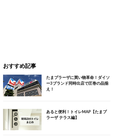
おすすめ記事
たまプラーザに買い物革命！ダイソ
ー3ブランド同時出店で圧巻の品揃
え！
あると便利！トイレMAP【たまプ
ラーザ テラス編】