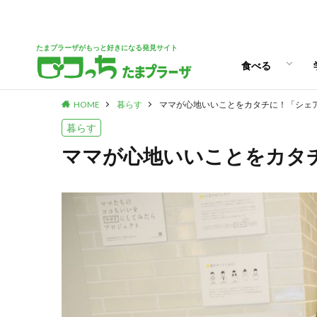
パン
スイーツ
ランチ
カフェ
たまプラーザがもっと好きになる発見サイト
食べる
HOME
暮らす
ママが心地いいことをカタチに！「シェ
パン
スイーツ
ランチ
カフェ
暮らす
ママが心地いいことをカタ