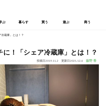
学ぶ
暮らす
買う
遊ぶ
商う
ア冷蔵庫」とは！？
チに！「シェア冷蔵庫」とは！？
藤野 香
投稿日
2019.11.2
更新日
2021.12.6