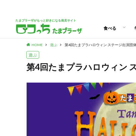
パン
スイーツ
ランチ
カフェ
たまプラーザがもっと好きになる発見サイト
食べる
HOME
遊ぶ
第4回たまプラハロウィン ステージ出演団
パン
スイーツ
ランチ
カフェ
遊ぶ
第4回たまプラハロウィン 