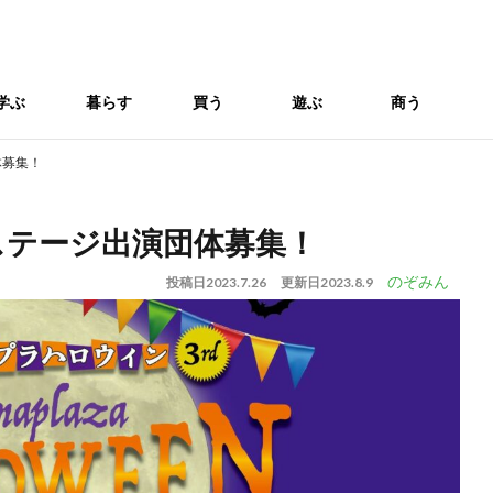
学ぶ
暮らす
買う
遊ぶ
商う
体募集！
ステージ出演団体募集！
のぞみん
投稿日
2023.7.26
更新日
2023.8.9