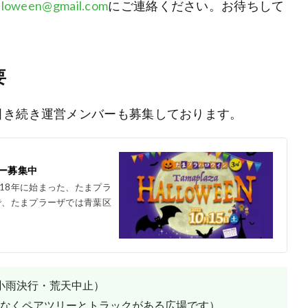
lloween@gmail.com
にご連絡ください。お待ちして
要
引き続き運営メンバーも募集しております。
ー募集中
18年に始まった、たまプラ
で、たまプラーザでは青葉区
0（小雨決行・荒天中止）

くペアツリーとトラックがある広場です）  
