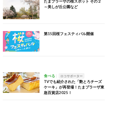
たまプラーザの桜スポット その２
～美しが丘公園など
第15回桜フェスティバル開催
食べる
ロコサポーター
TVでも紹介された「艶とろチーズ
ケーキ」が再登場！たまプラーザ東
急百貨店2025！