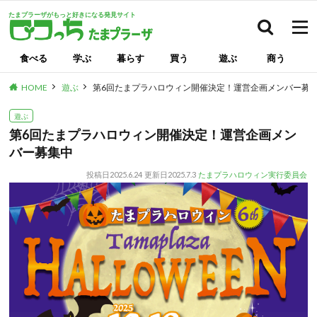
たまプラーザがもっと好きになる発見サイト
検索
食べる
学ぶ
暮らす
買う
遊ぶ
商う
HOME
遊ぶ
第6回たまプラハロウィン開催決定！運営企画メンバー募
遊ぶ
第6回たまプラハロウィン開催決定！運営企画メン
バー募集中
投稿日
2025.6.24
更新日
2025.7.3
たまプラハロウィン実行委員会