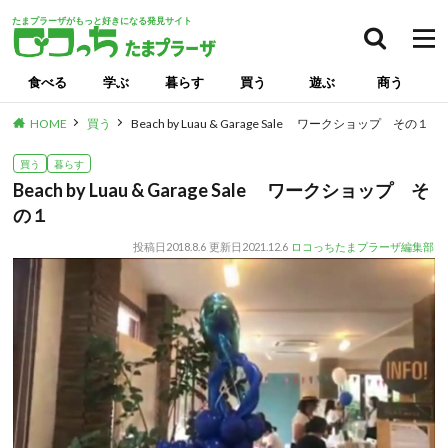
たまプラーザがもっと好きになる発見サイト
食べる
学ぶ
暮らす
買う
遊ぶ
商う
HOME
買う
Beach by Luau & Garage Sale ワークショップ その１
買う
暮らす
Beach by Luau & Garage Sale ワークショップ そ
の１
投稿日
2018.8.6
更新日
2021.12.6
ロコっちたまプラーザ編集部