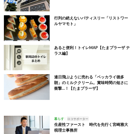
行列の絶えないパティスリー「リストワー
ルヤマモト」
あると便利！トイレMAP【たまプラーザ テ
ラス編】
連日飛ぶように売れる「ベッカライ徳多
朗」のミルククリーム。賞味時間の短さに
衝撃…！【たまプラーザ】
暮らす
ロコサポーター
生産性ファースト 時代を先行く宮崎雅大
税理士事務所