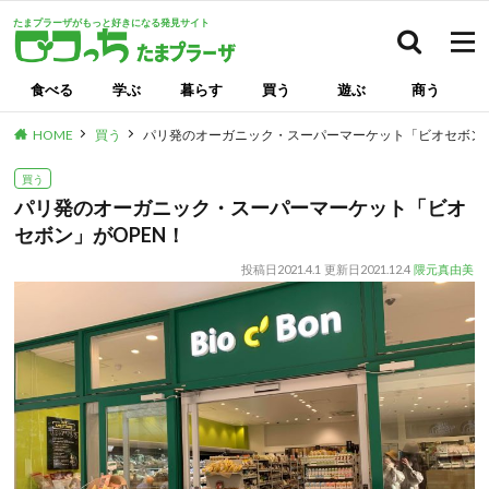
たまプラーザがもっと好きになる発見サイト
検索
食べる
学ぶ
暮らす
買う
遊ぶ
商う
HOME
買う
パリ発のオーガニック・スーパーマーケット「ビオセボン」
買う
パリ発のオーガニック・スーパーマーケット「ビオ
セボン」がOPEN！
投稿日
2021.4.1
更新日
2021.12.4
隈元真由美