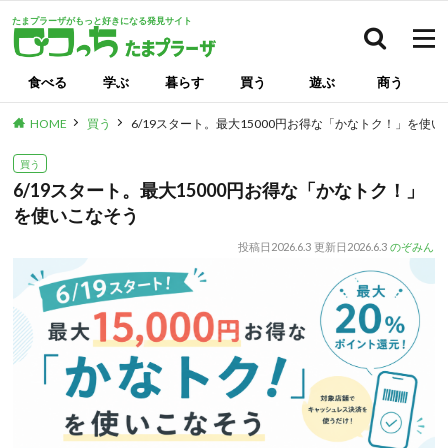
たまプラーザがもっと好きになる発見サイト
検索
食べる
学ぶ
暮らす
買う
遊ぶ
商う
HOME
買う
6/19スタート。最大15000円お得な「かなトク！」を使
買う
6/19スタート。最大15000円お得な「かなトク！」
を使いこなそう
投稿日
2026.6.3
更新日
2026.6.3
のぞみん