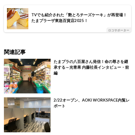
TVでも紹介された「艶とろチーズケーキ」が再登場！
たまプラーザ東急百貨店2025！
ロコサポーター
関連記事
たまプラの八百屋さん発信！命の尊さを継
承する～光青果 内藤社長インタビュー・前
編
2/22オープン、AOKI WORKSPACE内覧レ
ポート