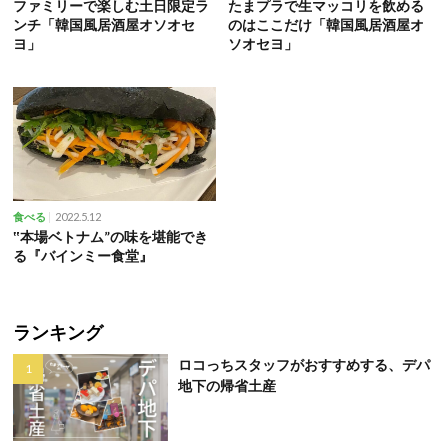
ファミリーで楽しむ土日限定ラ
たまプラで生マッコリを飲める
ンチ「韓国風居酒屋オソオセ
のはここだけ「韓国風居酒屋オ
ヨ」
ソオセヨ」
2022.5.12
食べる
‟本場ベトナム”の味を堪能でき
る『バインミー食堂』
ランキング
ロコっちスタッフがおすすめする、デパ
地下の帰省土産