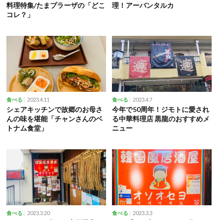
料理特集/たまプラーザの「どこ
理！アーバンタルカ
コレ？」
2023.4.11
2023.4.7
食べる
食べる
シェアキッチンで故郷のお母さ
今年で50周年！ジモトに愛され
んの味を堪能「チャンさんのベ
る中華料理店 黒龍のおすすめメ
トナム食堂」
ニュー
2023.3.20
2023.3.3
食べる
食べる