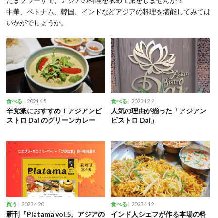
たまプラーザで、アジアの料理を求めて旅をしませんか？
中華、ベトナム、韓国、インドなどアジアの料理を堪能してみては
いかがでしょうか。
2024.6.5
2023.12.2
食べる
食べる
辛党派におすすめ！アジアンビ
人気の理由が揃った「アジアン
ストロ Dai のグリーンカレー
ビストロ Dai」
2023.4.20
2023.4.12
買う
食べる
新刊『Platama vol.5』アジアの
インド人シェフが作る本場の料