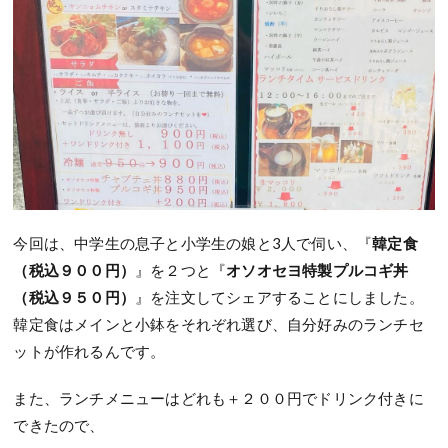
今回は、中学生の息子と小学生の娘と3人で伺い、『
韓定食
（税込９００円）
』を２つと『
オソオセヨ特製プルコギ丼
（税込９５０円）
』を注文してシェアすることにしました。
韓定食はメインと小鉢をそれぞれ選び、自分好みのランチセ
ットが作れるんです。
また、ランチメニューはどれも＋２００円でドリンク付きに
できたので、