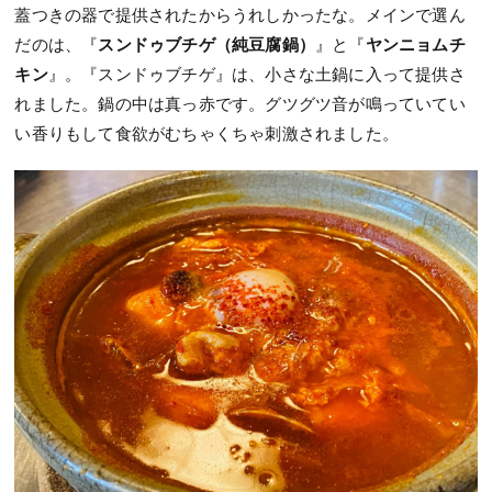
蓋つきの器で提供されたからうれしかったな。メインで選ん
だのは、『
スンドゥブチゲ（純豆腐鍋）
』と『
ヤンニョムチ
キン
』。『スンドゥブチゲ』は、小さな土鍋に入って提供さ
れました。鍋の中は真っ赤です。グツグツ音が鳴っていてい
い香りもして食欲がむちゃくちゃ刺激されました。