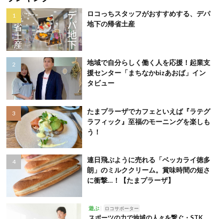
ロコっちスタッフがおすすめする、デパ
地下の帰省土産
地域で自分らしく働く人を応援！起業支
援センター「まちなかbizあおば」イン
タビュー
たまプラーザでカフェといえば『ラテグ
ラフィック』至福のモーニングを楽しも
う！
連日飛ぶように売れる「ベッカライ徳多
朗」のミルククリーム。賞味時間の短さ
に衝撃…！【たまプラーザ】
遊ぶ
ロコサポーター
スポーツの力で地域の人々を繋ぐ・STK