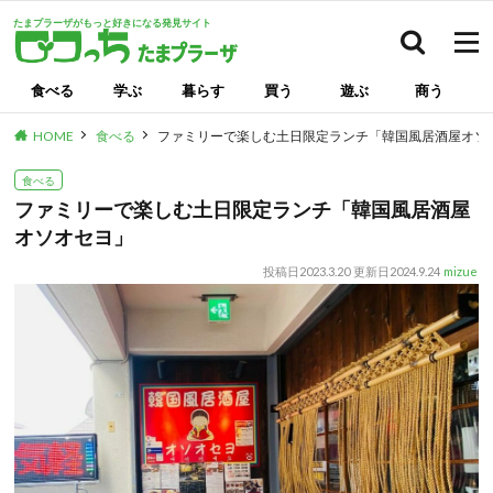
たまプラーザがもっと好きになる発見サイト
検索
食べる
学ぶ
暮らす
買う
遊ぶ
商う
HOME
食べる
ファミリーで楽しむ土日限定ランチ「韓国風居酒屋オソ
食べる
ファミリーで楽しむ土日限定ランチ「韓国風居酒屋
オソオセヨ」
投稿日
2023.3.20
更新日
2024.9.24
mizue