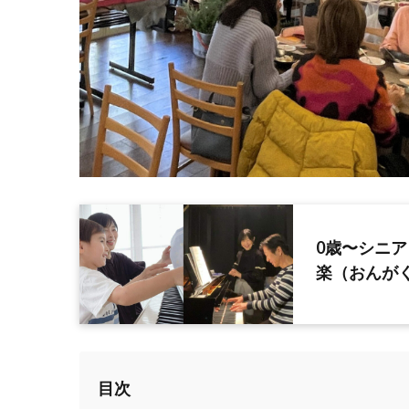
0歳〜シニ
楽（おんが
目次