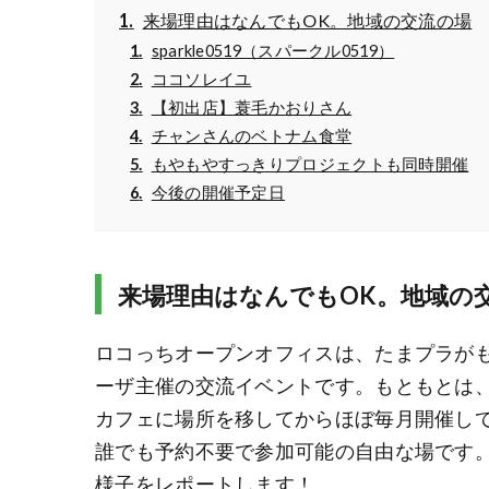
来場理由はなんでもOK。地域の交流の場
sparkle0519（スパークル0519）
ココソレイユ
【初出店】蓑毛かおりさん
チャンさんのベトナム食堂
もやもやすっきりプロジェクトも同時開催
今後の開催予定日
来場理由はなんでもOK。地域の
ロコっちオープンオフィスは、たまプラがも
ーザ主催の交流イベントです。もともとは、WISE
カフェに場所を移してからほぼ毎月開催し
誰でも予約不要で参加可能の自由な場です。今
様子をレポートします！