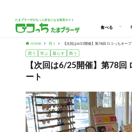
パン
スイーツ
ランチ
カフェ
たまプラーザがもっと好きになる発見サイト
食べる
HOME
買う
【次回は6/25開催】第78回 ロコっちオー
パン
スイーツ
ランチ
カフェ
買う
学ぶ
暮らす
商う
【次回は6/25開催】第78
ート