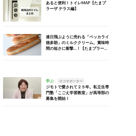
あると便利！トイレMAP【たまプ
ラーザ テラス編】
連日飛ぶように売れる「ベッカライ
徳多朗」のミルククリーム。賞味時
間の短さに衝撃…！【たまプラー
ザ】
学ぶ
ロコサポーター
ジモトで愛されて２５年。私立生専
門塾「こごえ学習教室」が高等部の
募集を開始！