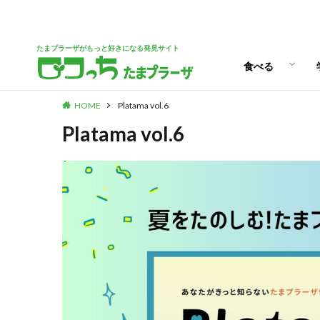
パン
スイーツ
ランチ
カフェ
たまプラーザがもっと好きになる発見サイト
食べる
HOME
Platama vol.6
パン
スイーツ
ランチ
カフェ
Platama vol.6