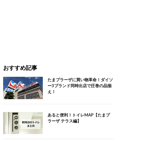
おすすめ記事
たまプラーザに買い物革命！ダイソ
ー3ブランド同時出店で圧巻の品揃
え！
あると便利！トイレMAP【たまプ
ラーザ テラス編】