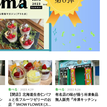
食べる
2023.4.29
食べる
2022.8.26
し
【閉店】北海道生杏仁パフ
有名店の味が揃う冷凍食品
シ
ェと生フルーツゼリーのお
無人販売『冷凍キッチン』
氷
店「 SNOW FLOWER (スノ